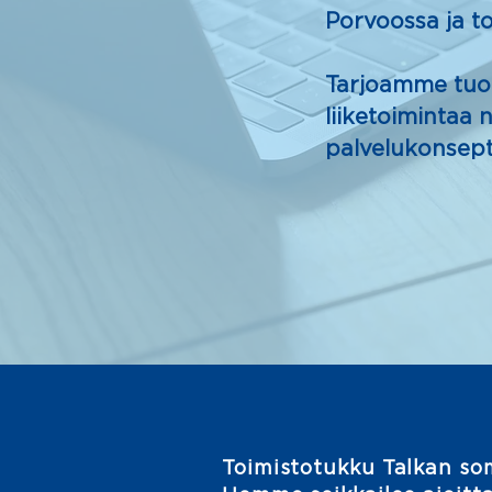
Porvoossa ja t
Tarjoamme tuott
liiketoimintaa 
palvelukonsept
Toimistotukku Talkan s