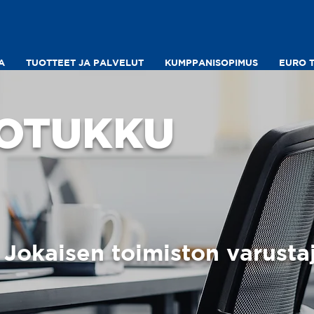
A
TUOTTEET JA PALVELUT
KUMPPANISOPIMUS
EURO 
TOTUKKU
Jokaisen toimiston varusta