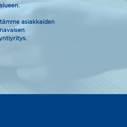
alueen.
distämme asiakkaiden
kanavaisen
tiyritys.