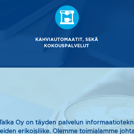
KAHVIAUTOMAATIT, SEKÄ
KOKOUSPALVELUT
Talka Oy on täyden palvelun informaatiotekni
eiden erikoisliike. Olemme toimialamme johta