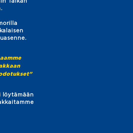
in Talkan
.
orilla
kalaisen
luasenne.
haamme
akkaan
 odotukset"
i löytämään
siakkaitamme