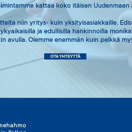
oimintamme kattaa koko itäisen Uudenmaan 
eita niin yritys- kuin yksityisasiakkaille. E
nykyaikaisilla ja edullisilla hankinnoilla moni
in avulla. Olemme enemmän kuin pelkkä myyn
OTA YHTEYTTÄ
omehahmo