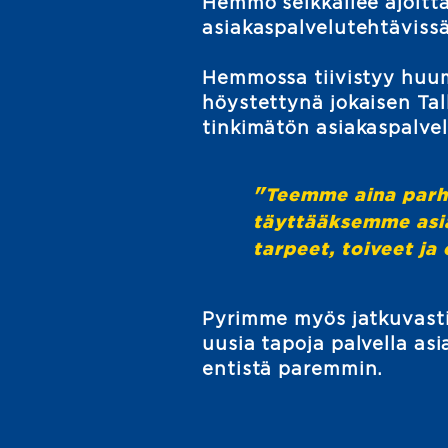
Hemmo seikkailee ajoitta
asiakaspalvelutehtävissä
Hemmossa tiivistyy huum
höystettynä jokaisen Tal
tinkimätön asiakaspalve
"
Teemme aina par
täyttääksemme asi
tarpeet, toiveet ja
Pyrimme myös jatkuvast
uusia tapoja palvella a
entistä paremmin.