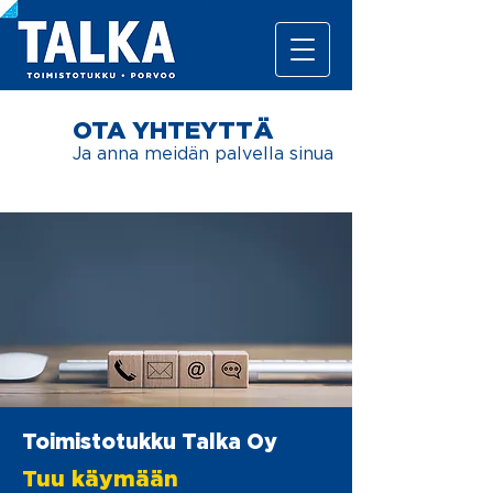
OTA YHTEYTTÄ
Ja anna meidän palvella sinua
Toimistotukku Talka Oy
Tuu käymään