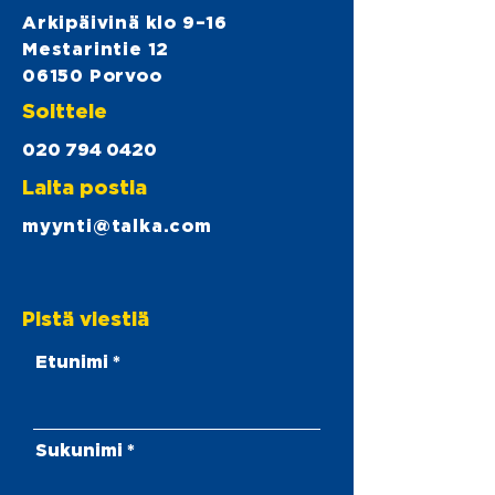
Arkipäivinä klo 9–16
Mestarintie 12
06150 Porvoo
Soittele
020 794 0420
Laita postia
myynti@talka.com
Pistä viestiä
Etunimi
Sukunimi