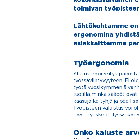
toimivan työpisteen
Lähtökohtamme on 
ergonomina yhdist
asiakkaittemme par
Työergonomia​
Y
hä usem
pi yritys panost
ty
össäviihtyvyyteen. Ei o
työtä vuosikymmeniä vanhoil
tuolilla minkä säädöt ovat
kaasujalka tyhjä ja päällise
Työpiste
en valaistus voi ol
päätetyöskentelyssä ikänä
Onko kaluste ar