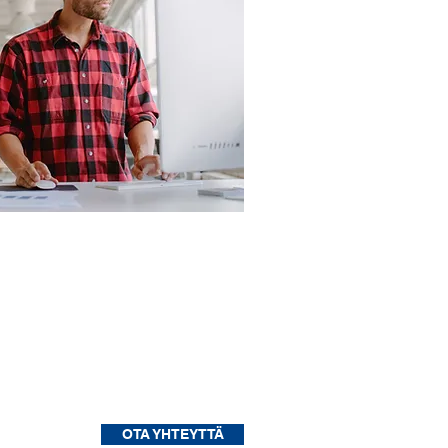
yöpistesuunnittelu ja
yössä viihtyvyyttä ja
jöitä tekemään työnsä
la fiiliksellä.
OTA YHTEYTTÄ