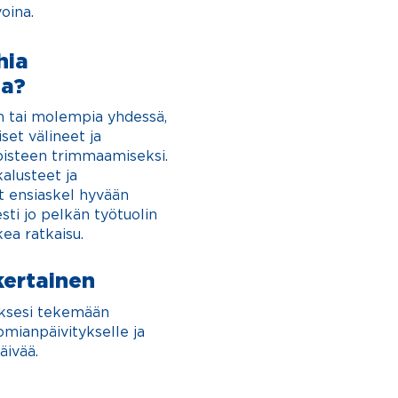
voina.
hia
ja?
en tai molempia yhdessä,
set välineet ja
öpisteen trimmaamiseksi.
alusteet ja
t ensiaskel hyvään
sti jo pelkän työtuolin
ea ratkaisu.
kertainen
uoksesi tekemään
mianpäivitykselle ja
äivä
ä.