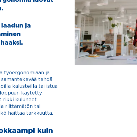
.
laadun ja
äminen
haaksi.
aa työe
rgonomiaan ja
Hyvin toteutettu t
le samantekevää tehdä
toimitilat luovat t
la kalusteilla tai istua
auttavat työnteki
 lop
puun käytetty,
väsymättä paremmal
t rikki kuluneet.
l
a riittämätön tai
kö haittaa tarkkuutta.
vokkaampi kuin