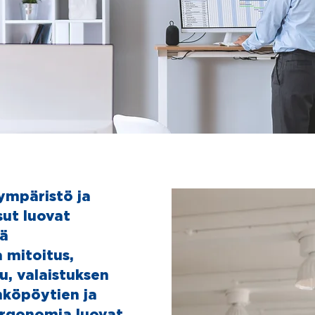
ympäristö ja
sut luovat
iä
 mitoitus,
lu, valaistuksen
ähköpöytien ja
ergonomia luovat