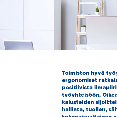
Toimiston hyvä työ
ergonomiset ratkai
positiivista ilmapiir
työyhteisöön.
Oikea
kalusteiden sijoitte
hallinta, tuolien, s
kokonaisvaltainen 