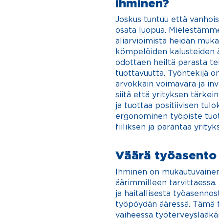
ihminen?
Joskus tuntuu että vanhois
osata luopua. Mielestämme
aliarvioi
mista heidän muka
kömpelöiden kalusteiden 
odottaen heiltä parasta te
tuottavu
utta. Työntekijä 
arvokkain voimavara ja inv
siitä että yrityksen tärkei
ja tuottaa positiivisen tul
ergonominen työpiste tuot
fiiliksen ja parantaa yrity
Väärä työasento 
Ihminen on mukautuvainen 
äärimmilleen tarvittaessa.
ja haitallisesta työasenno
työpöydän ääressä. Tämä t
vaiheessa työterveyslääkär